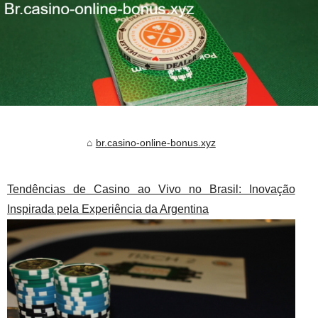
br.casino-online-bonus.xyz
Tendências de Casino ao Vivo no Brasil: Inovação
Inspirada pela Experiência da Argentina